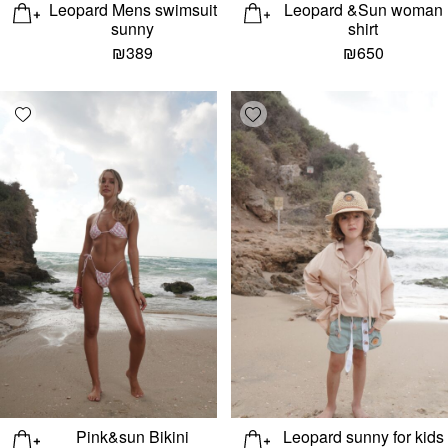
Leopard Mens swimsuit
Leopard &Sun woman
sunny
shirt
₪
389
₪
650
list
Add wishlist
Pink&sun Bikini
Leopard sunny for kids