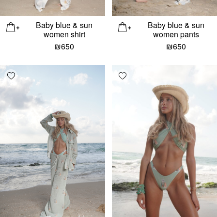
Baby blue & sun
Baby blue & sun
women shirt
women pants
₪
650
₪
650
list
Add wishlist