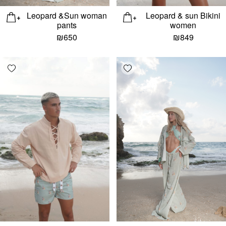
Leopard &Sun woman
Leopard & sun Bikini
pants
women
₪
650
₪
849
list
Add wishlist