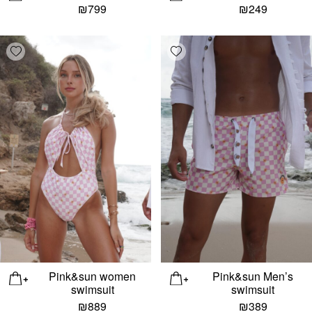
₪
799
₪
249
list
Add wishlist
Pink&sun women
Pink&sun Men’s
swimsuit
swimsuit
₪
889
₪
389