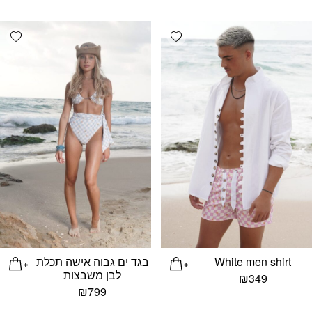
list
Add wishlist
White men shirt
בגד ים גבוה אישה תכלת
לבן משבצות
₪
349
₪
799