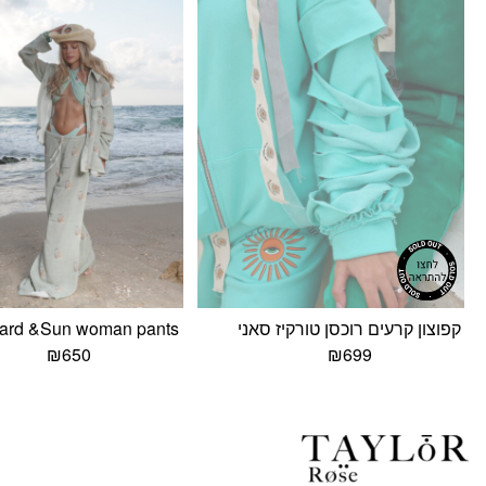
קפוצון קרעים רוכסן טורקיז סאני
ard &Sun woman pants
₪
650
₪
699