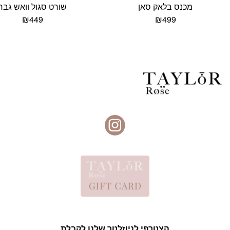
מכנס בלאק סאן
שורט סגול וואש גבר
₪
449
₪
499
הצטרפי לניוזלטר שלנו לקבלת