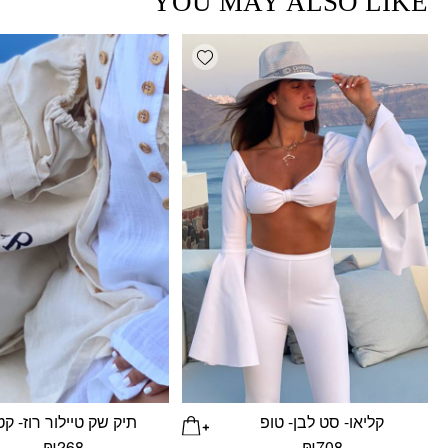
YOU MAY ALSO LIKE
Add wishlist
קליאו- סט לבן- טופ
תיק שק טיילור רוז- קט
₪
268
₪
708