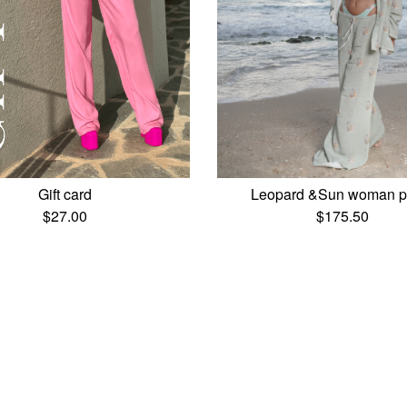
Gift card
Leopard &Sun woman p
$
27.00
$
175.50