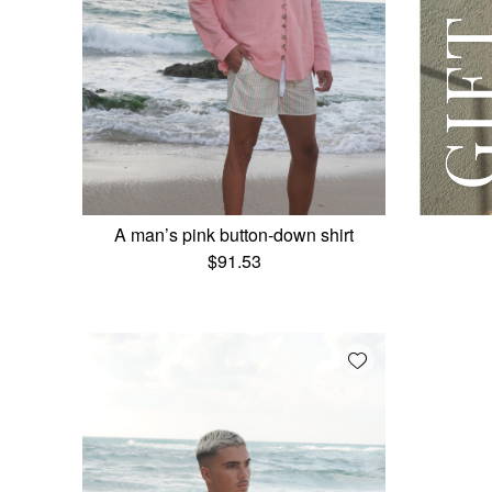
A man’s pink button-down shirt
$
91.53
Add wishlist