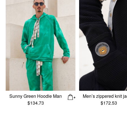
Sunny Green Hoodie Man
Men’s zippered knit j
$
134.73
$
172.53