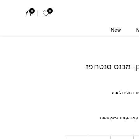
 סנטרופז
0
0
הרשימה שלי
New
ן- מכנס סנטרופז
חב ברגליים למטה
 אדום, ורוד בייבי, שמנת