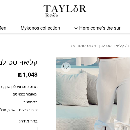
כמות קליאו- סט לבן- מכנס
Men
Mykonos collection
Here come’s the sun
ם
/ קליאו- סט לבן- מכנס סנטרופז
קליאו- סט לב
Add wishlist
₪
1,048
מכנס סנטרופז לבן ארוך, ר
מאובזר בפפיונים
בד מחטב
קיים בצבעים – שחור, תכלת,
בחר מידה