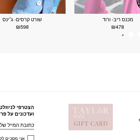
מכנס ריב- ורוד
שורט קרסים- ג׳ינס
₪
598
₪
478
+
הצטרפי לניוזלט
ועדכונים על פר
אימייל
אני מסכים לקב