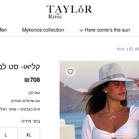
כמות קליאו- סט לבן- טופ
Men
Mykonos collection
Here come’s the sun
ט לבן- טופ
קליאו- סט לבן
Add wishlist
₪
708
טופ לבן
עם שרוולים נפוחים
קיים בצבעים – שחור, תכלת,
בחר מידה
L
XL