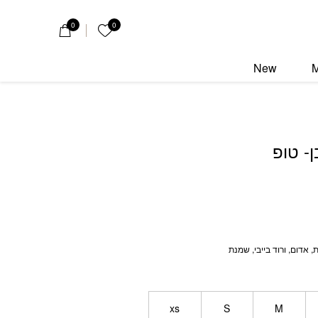
0
0
הרשימה שלי
New
- טופ
 אדום, ורוד בייבי, שמנת
xs
S
M