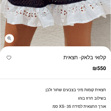
כמות קלואי בלאק- חצאית
shlist
קלואי בלאק- חצאית
₪
550
חצאית קומות מיני בצבעים שחור ולבן
בשילוב חרוז בוהו
אורך החצאית למידה XS- 35 סמ