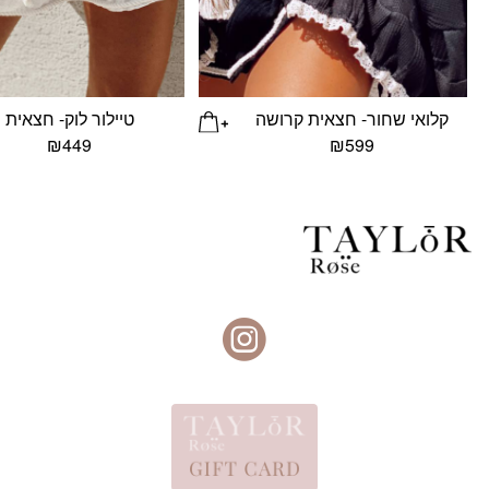
קלואי שחור- חצאית קרושה
טיילור לוק- חצאית
₪
449
₪
599