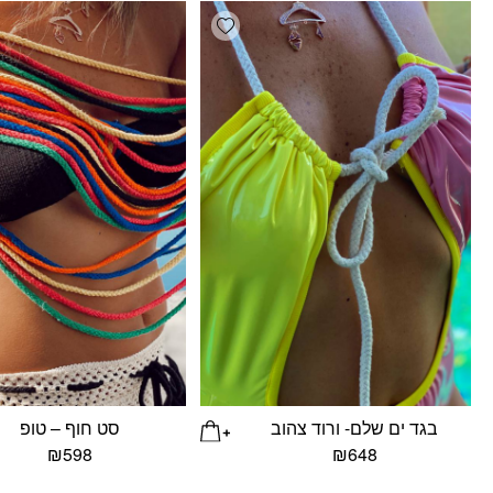
Add wishlist
בגד ים שלם- ורוד צהוב
סט חוף – טופ
₪
598
₪
648