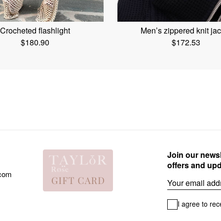
Crocheted flashlight
Men’s zippered knit jac
$
180.90
$
172.53
Join our newsl
offers and up
.com
Email
I agree to rec