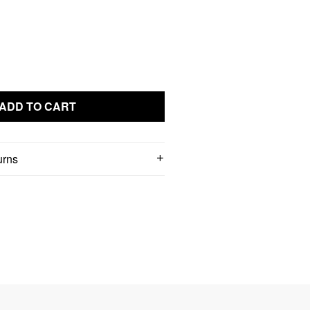
ADD TO CART
urns