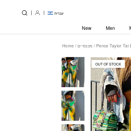
Skip to Content
Back top top
עברית
New
Men
Home
/
מכנסיים
/ Pence Taylor Tai
OUT OF STOCK