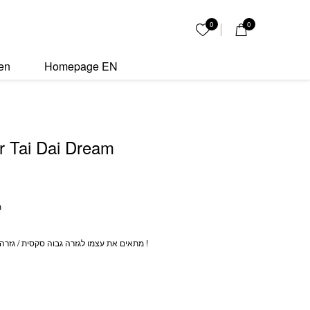
eam quantity
0
0
My List
en
Homepage EN
r Tai Dai Dream
מ
מתאים את עצמו לגזרה גבוה סקסית / גזרה נמוכה אובר סייז היסטרית !
ה