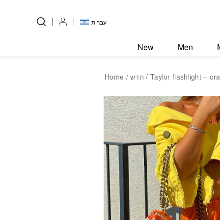
Skip to Content
Back top top
עברית
New
Men
Home
/
חדש
/ Taylor flashlight – or