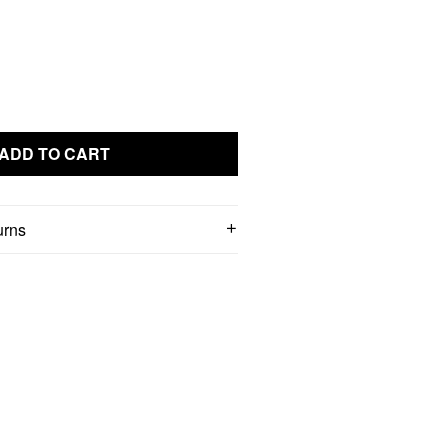
ADD TO CART
urns