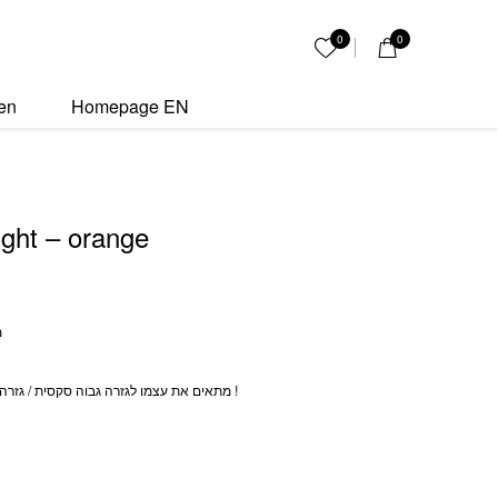
e quantity
0
0
My List
en
Homepage EN
light – orange
מ
מתאים את עצמו לגזרה גבוה סקסית / גזרה נמוכה אובר סייז היסטרית !
ה