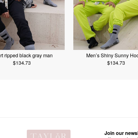
rt ripped black gray man
Men’s Shiny Sunny Ho
$
134.73
$
134.73
Join our newsl