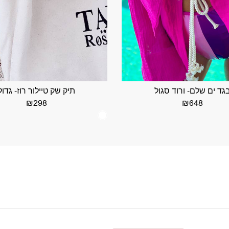
גד ים שלם- ורוד סגול
תיק שק טיילור רוז- גדול
₪
298
₪
648