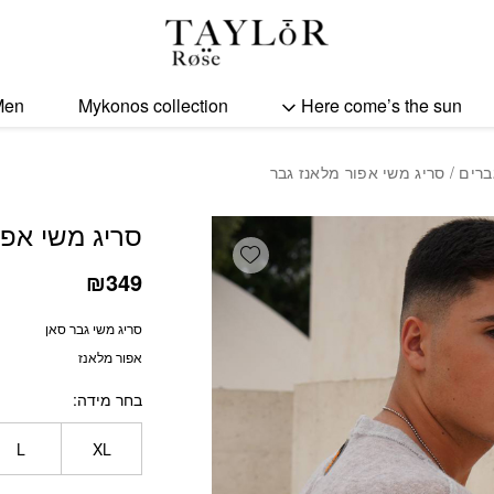
כמות סריג משי אפור מלאנז
Men
Mykonos collection
Here come’s the sun
ברים
/ סריג משי אפור מלאנז גבר
סריג משי אפו
Add wishlist
₪
349
סריג משי גבר סאן
אפור מלאנז
בחר מידה
L
XL