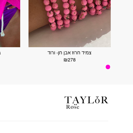
צמיד חרוז אבן חן- ורוד
ב
₪
278