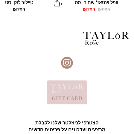
וופל וינטאז׳ שחור- סט
טיילור לוק- סט
המחיר
המחיר
₪
799
₪
799
₪
900
המקורי
הנוכחי
היה:
הוא:
₪799.
₪900.
הצטרפי לניוזלטר שלנו לקבלת
מבצעים ועדכונים על פריטים חדשים