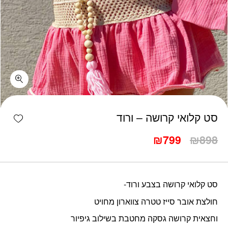
כמות סט קלואי קרושה - ורוד
shlist
סט קלואי קרושה – ורוד
המחיר
המחיר
₪
799
₪
898
המקורי
הנוכחי
היה:
הוא:
₪799.
₪898.
סט קלואי קרושה בצבע ורוד-
חולצת אובר סייז טטרה צווארון מחויט
וחצאית קרושה גסקה מחטבת בשילוב גיפיור