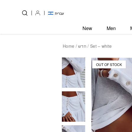
Skip to Content
Back top top
עברית
New
Men
Home
/
חדש
/ Set – white
OUT OF STOCK