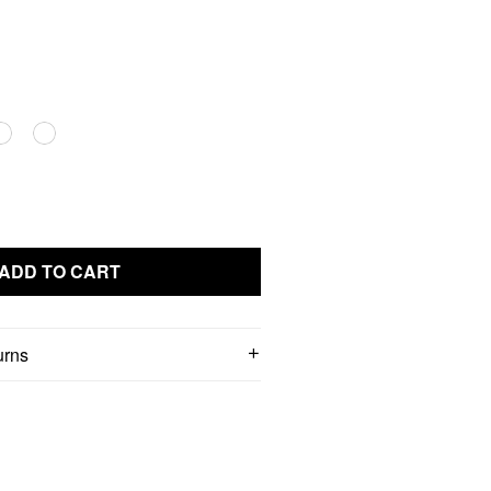
ADD TO CART
urns