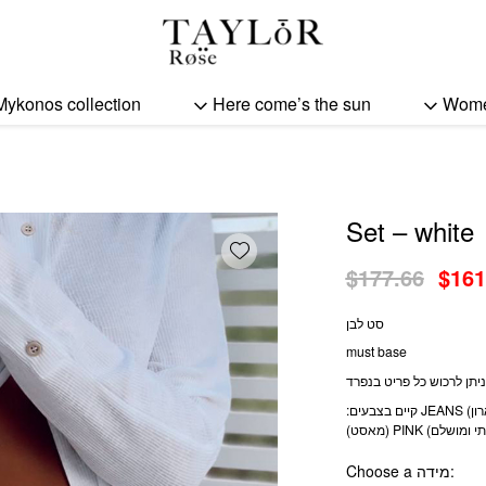
Set - white quantity
Mykonos collection
Here come’s the sun
Wom
Set – white
Add wishlist
Orig
$
177.66
$
161
pric
סט לבן
was:
must base
$177
רד
:קיים בצבעים JEANS (חובה בארון) ORANGE (שלמות של כתום) BLACK
Choose a מידה