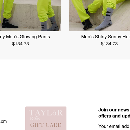
ny Men’s Glowing Pants
Men’s Shiny Sunny Ho
$
134.73
$
134.73
Join our newsl
offers and up
.com
Email