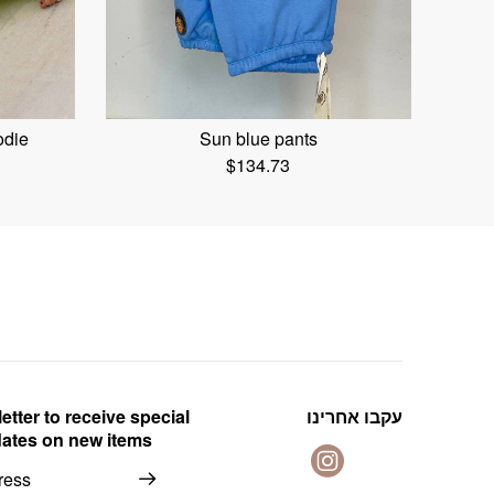
odie
Sun blue pants
$
134.73
etter to receive special
עקבו אחרינו
dates on new items