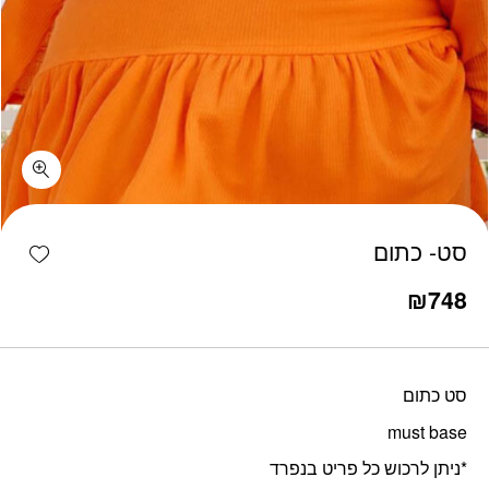
כמות סט- כתום
shlist
סט- כתום
₪
748
סט כתום
must base
*ניתן לרכוש כל פריט בנפרד