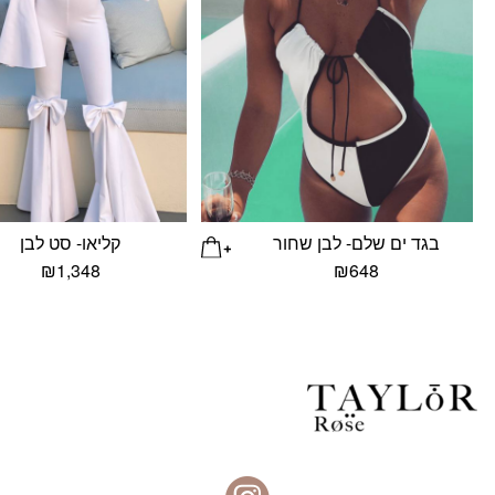
בגד ים שלם- לבן שחור
קליאו- סט לבן
₪
1,348
₪
648