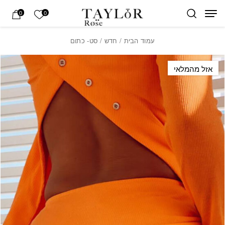
בחזרה למעלה
Skip to Content
הרשימה של
0
0
עמוד הבית
/
חדש
/ סט- כתום
אזל מהמלאי