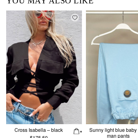
YOU MAY ALSO LIKE
Add wishlist
Cross Isabella – black
Sunny light blue baby
man pants
$
175.50