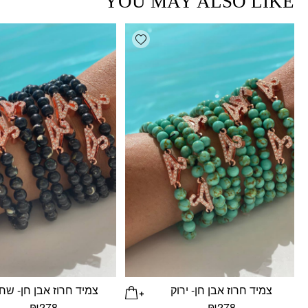
YOU MAY ALSO LIKE
Add wishlist
צמיד חרוז אבן חן- ירוק
צמיד חרוז אבן חן- שח
₪
278
₪
278