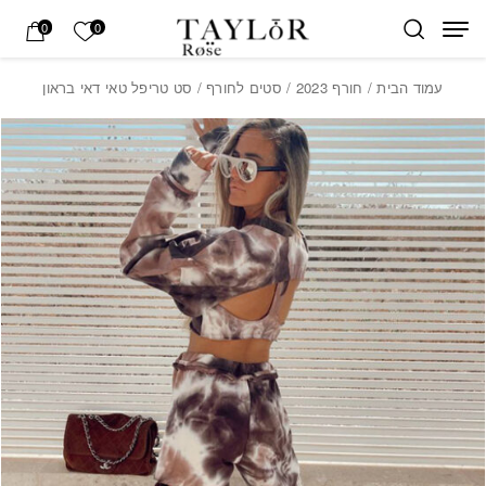
בחזרה למעלה
Skip to Content
הרשימה של
0
0
עמוד הבית
/
חורף 2023
/
סטים לחורף
/ סט טריפל טאי דאי בראון