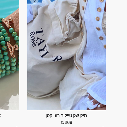
תיק שק טיילור רוז- קטן
צ
₪
268