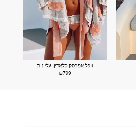
וופל אפרסק סלאדין- עליונית
₪
799