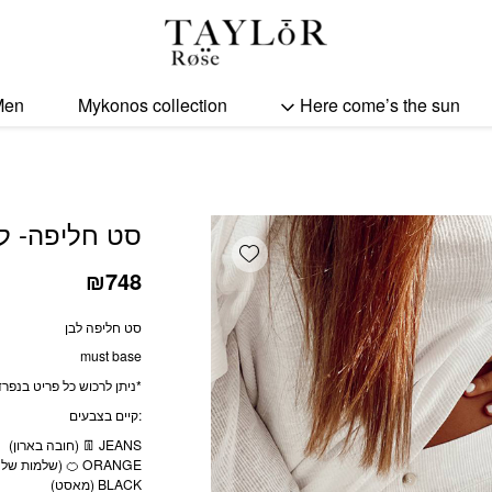
כמות סט חליפה- לבן
Men
Mykonos collection
Here come’s the sun
סט חליפה- לב
Add wishlist
₪
748
סט חליפה לבן
must base
*ניתן לרכוש כל פריט בנפרד
:קיים בצבעים
👖
(חובה בארון)
🍊
(שלמות של 