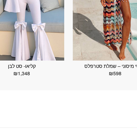
 מיסוני – שמלת סטרפלס
קליאו- סט לבן
₪
1,348
₪
598