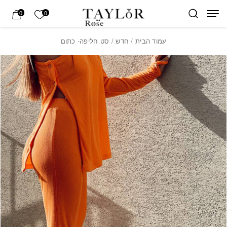
בחזרה למעלה
Skip to Content
הרשימה של
0
0
עמוד הבית
/
חדש
/ סט חליפה- כתום