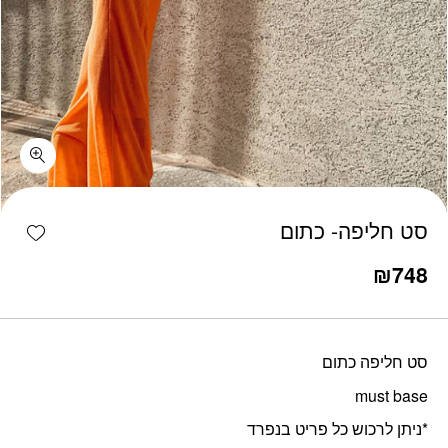
כמות סט חליפה- כתום
shlist
סט חליפה- כתום
₪
748
סט חליפה כתום
must base
*ניתן לרכוש כל פריט בנפרד