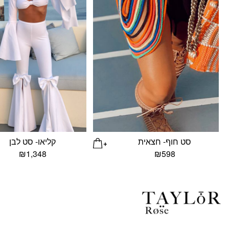
סט חוף- חצאית
קליאו- סט לבן
₪
1,348
₪
598