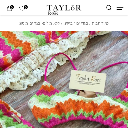
בחזרה למעלה
Skip to Content
הרשימה של
0
0
עמוד הבית
/
בגדי ים
/
ביקיני
/ ללא מילים- בגד ים מיסוני