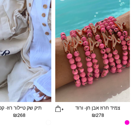
צמיד חרוז אבן חן- ורוד
תיק שק טיילור רוז- קט
₪
268
₪
278