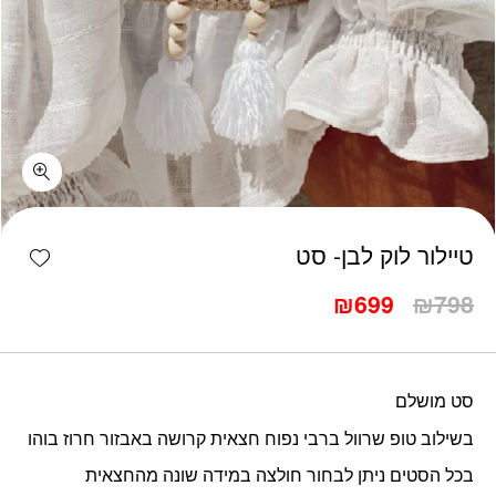
כמות טיילור לוק לבן- סט
shlist
טיילור לוק לבן- סט
המחיר
המחיר
₪
699
₪
798
המקורי
הנוכחי
היה:
הוא:
₪699.
₪798.
סט מושלם
בשילוב טופ שרוול ברבי נפוח חצאית קרושה באבזור חרוז בוהו
בכל הסטים ניתן לבחור חולצה במידה שונה מהחצאית