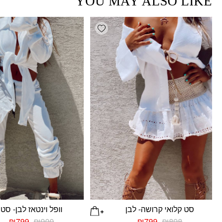
YOU MAY ALSO LIKE
Add wishlist
סט קלואי קרושה- לבן
וופל וינטאז לבן- סט
המחיר
המחיר
המחיר
המח
₪
799
₪
900
₪
799
₪
898