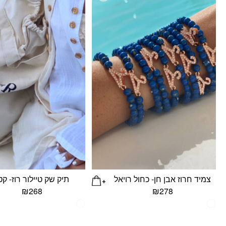
צמיד חרוז אבן חן- כחול רויאל
תיק שק טיילור רוז- קט
₪
268
₪
278