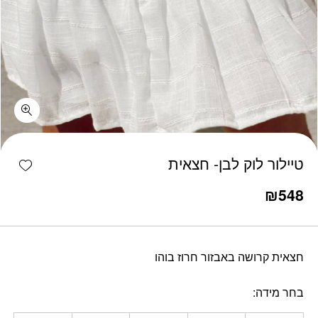
כמות טיילור לוק לבן- חצאית
shlist
טיילור לוק לבן- חצאית
₪
548
חצאית קרושה באבזור חרוז בוהו
בחר מידה