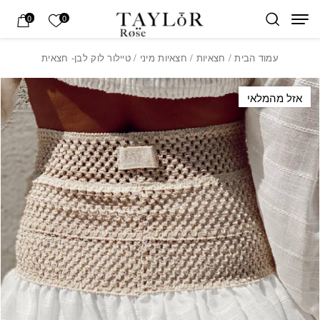
בחזרה למעלה
Skip to Content
הרשימה של
0
0
עמוד הבית
/
חצאיות
/
חצאיות מיני
/ טיילור לוק לבן- חצאית
אזל מהמלאי