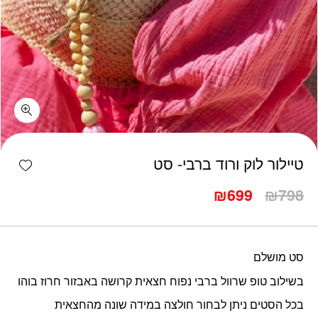
כמות טיילור לוק ורוד ברבי- סט
shlist
טיילור לוק ורוד ברבי- סט
המחיר
המחיר
₪
699
₪
798
המקורי
הנוכחי
היה:
הוא:
₪699.
₪798.
סט מושלם
בשילוב טופ שרוול ברבי נפוח חצאית קרושה באבזור חרוז בוהו
בכל הסטים ניתן לבחור חולצה במידה שונה מהחצאית