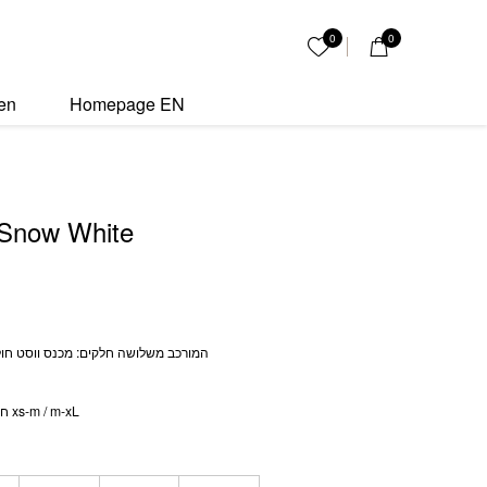
quantity
0
0
My List
en
Homepage EN
 Snow White
המורכב משלושה חלקים: מכנס ווסט חול
חולצה ניתנת לבחירת מידות xs-m / m-xL