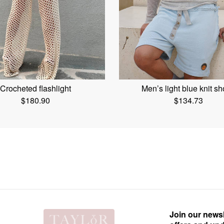
Crocheted flashlight
Men’s light blue knit sh
$
180.90
$
134.73
Join our newsl