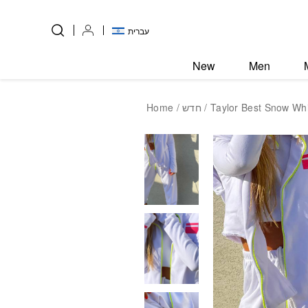
Skip to Content
Back top top
עברית
New
Men
Home
/
חדש
/ Taylor Best Snow Wh