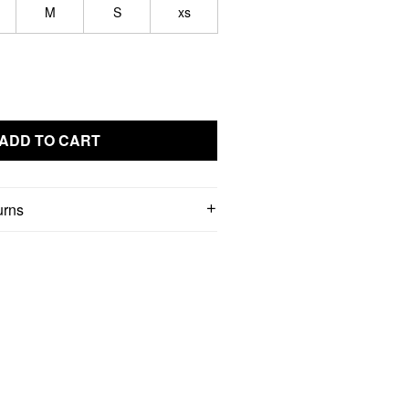
M
S
xs
ADD TO CART
urns