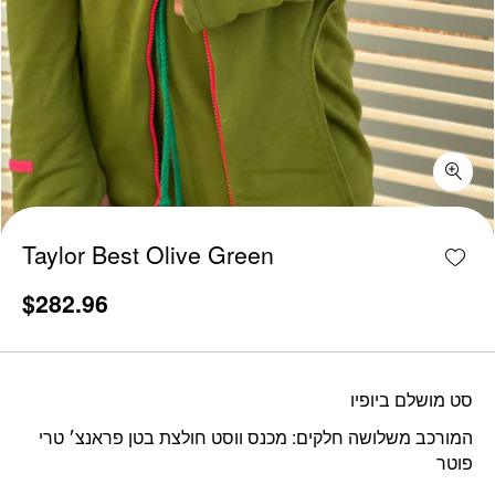
Taylor Best Olive Green quantity
Add w
Taylor Best Olive Green
$
282.96
סט מושלם ביופיו
המורכב משלושה חלקים: מכנס ווסט חולצת בטן פראנצ׳ טרי
פוטר