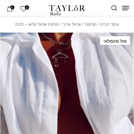
בחזרה למעלה
Skip to Content
הרשימה של
0
0
עמוד הבית
/
חולצות
/
שרוול ארוך
/ חולצת שרוול קלאו – לבנה
אזל מהמלאי