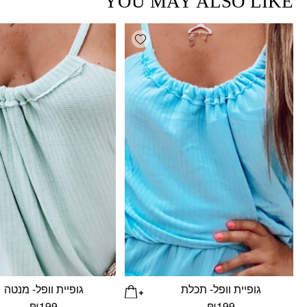
YOU MAY ALSO LIKE
Add wishlist
גופיית וופל- תכלת
גופיית וופל- מנטה
₪
199
₪
199