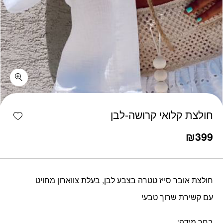
כמות חולצת קלואי קרושה-לבן
shlist
חולצת קלואי קרושה-לבן
₪
399
חולצת אובר סייז טטרה בצבע לבן, בעלת צווארון מחויט
עם קשירת שרוך טבעי
בחר מידה