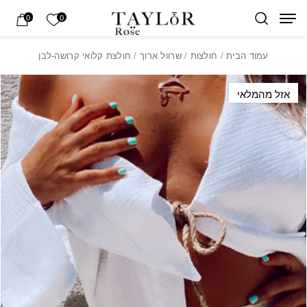
בחזרה למעלה
Skip to Content
הרשימה של
0
0
עמוד הבית
/
חולצות
/
שרוול ארוך
/ חולצת קלואי קרושה-לבן
אזל מהמלאי