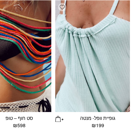
Add wishlist
גופיית וופל- מנטה
סט חוף – טופ
₪
598
₪
199