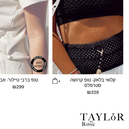
קלואי בלאק- טופ קרושה
טופ ברבי טיילור- אבן
סטרפלס
₪
299
₪
339