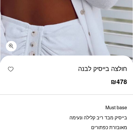
כמות חולצה בייסיק לבנה
shlist
חולצה בייסיק לבנה
₪
478
Must base
בייסיק מבד ריב קלילה ונעימה
מאובזרת כפתורים