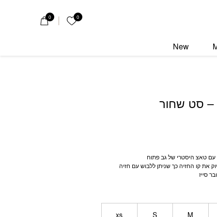
חור
0
0
הרשימה שלי
New
 – סט שחור
 עם טאצ היסטרי של גב פתוח
ק את קו החזיה כך שניתן ללבוש עם חזיה
בר סייז
xs
S
M