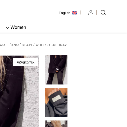
בחזרה למעלה
Skip to Content
English
Women
עמוד הבית
/
חדש
/ וינטאז׳ טאצ׳ – סט
אזל מהמלאי