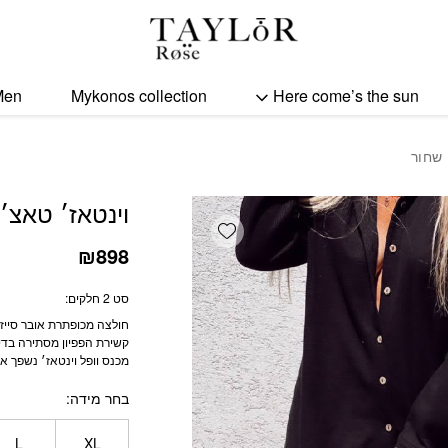
כמות וינטאז׳ טאצ׳ - סט ש
Men
Mykonos collection
Here come’s the sun
 שחור
וינטאז׳ טאצ׳
Add wishlist
₪
898
סט 2 חלקים:
חולצה מכופתרת אובר סייז
קשירת הפפיון מסתירה בדיו
מכנס וופל וינטאז׳ נשפך או
בחר מידה
L
XL