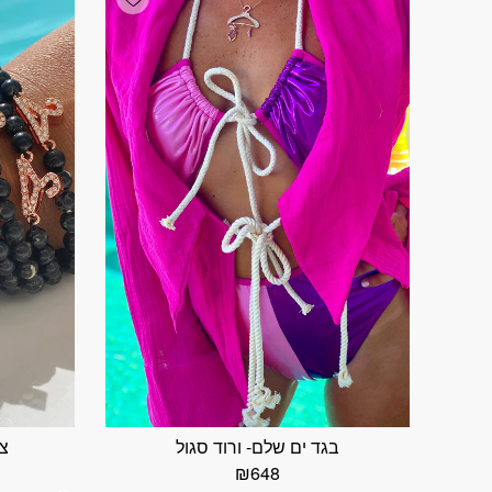
בגד ים שלם- ורוד סגול
צמ
₪
648