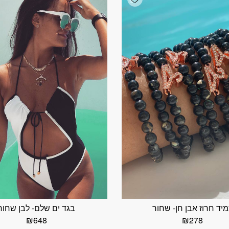
יד חרוז אבן חן- שחור
בגד ים שלם- לבן שחור
₪
648
₪
278