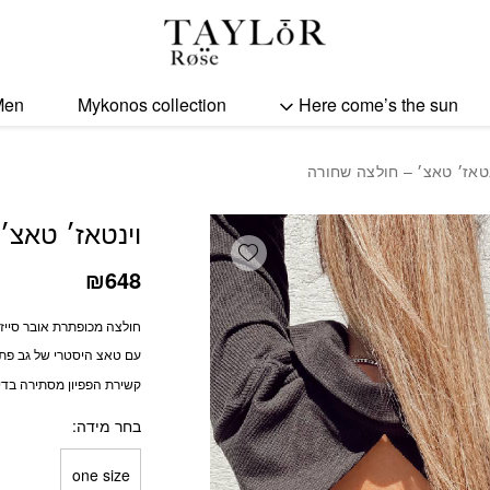
כמות וינטאז׳ טאצ׳ - חולצ
Men
Mykonos collection
Here come’s the sun
נטאז׳ טאצ׳ – חולצה שחורה
וינטאז׳ טאצ׳
Add wishlist
₪
648
חולצה מכופתרת אובר סייז
עם טאצ היסטרי של גב פת
קשירת הפפיון מסתירה בדיו
בחר מידה
one size