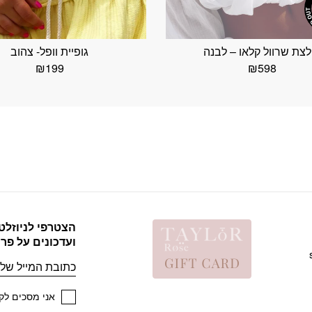
לצת שרוול קלאו – לבנה
גופיית וופל- צהוב
₪
199
₪
598
הצטרפי לניוזלט
ועדכונים על פר
אימייל
אני מסכים לקב