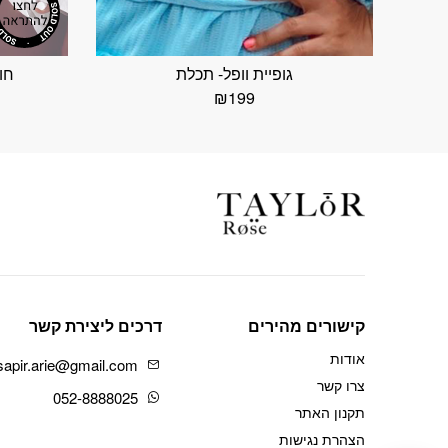
גופיית וופל- תכלת
חו
₪
199
קישורים מהירים
דרכים ליצירת קשר
אודות
sapir.arie@gmail.com
צרו קשר
052-8888025
תקנון האתר
הצהרת נגישות