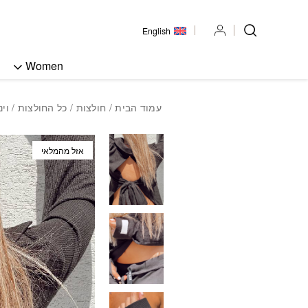
בחזרה למעלה
Skip to Content
English
Women
עמוד הבית
/
חולצות
/
כל החולצות
/ וי
אזל מהמלאי