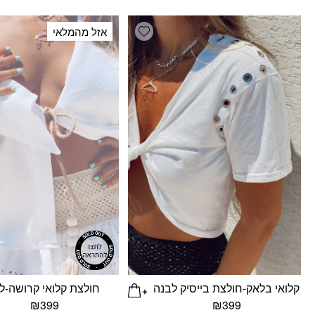
Add wishlist
אזל מהמלאי
קלואי בלאק-חולצת בייסיק לבנה
חולצת קלואי קרושה-ל
₪
399
₪
399