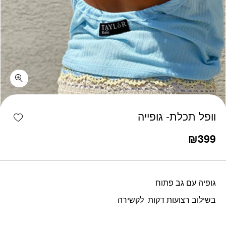
כמות וופל תכלת- גופייה
shlist
וופל תכלת- גופייה
₪
399
גופיה עם גב פתוח
בשילוב רצועות דקות לקשירה