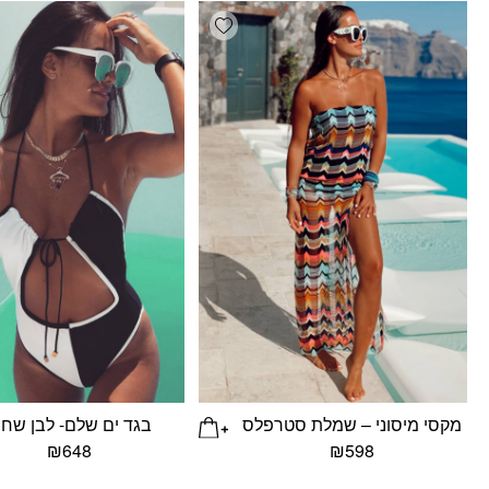
Add wishlist
מקסי מיסוני – שמלת סטרפלס
בגד ים שלם- לבן שחו
₪
648
₪
598