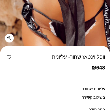
כמות וופל וינטאז שחור- עליונית
shlist
וופל וינטאז שחור- עליונית
₪
648
עליונית שחורה
בשילוב קשירה
בחר מידה