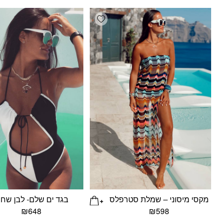
Add wishlist
מקסי מיסוני – שמלת סטרפלס
בגד ים שלם- לבן שחו
₪
648
₪
598