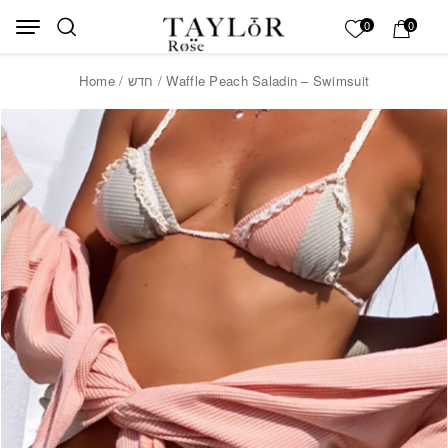
Skip to Content
Back top top
My List
0
0
Home
/
חדש
/ Waffle Peach Saladin – Swimsuit