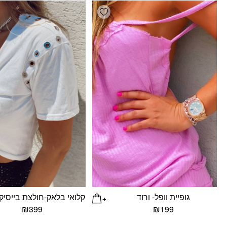
Add wishlist
גופיית וופל- ורוד
קלואי בלאק-חולצת בייסיק
₪
399
₪
199