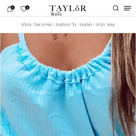
בחזרה למעלה
Skip to Content
הרשימה של
0
0
עמוד הבית
/
חולצות
/
כל החולצות
/ גופיית וופל- תכלת