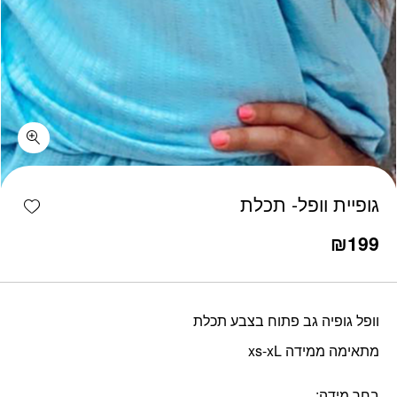
כמות גופיית וופל- תכלת
shlist
גופיית וופל- תכלת
₪
199
וופל גופיה גב פתוח בצבע תכלת
מתאימה ממידה xs-xL
בחר מידה