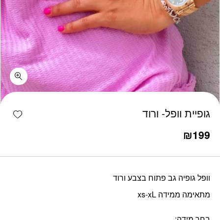
כמות גופיית וופל- ורוד
shlist
גופיית וופל- ורוד
₪
199
וופל גופיה גב פתוח בצבע ורוד
מתאימה ממידה xs-xL
בחר מידה