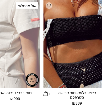
Add wishlist
אזל מהמלאי
קלואי בלאק- טופ קרושה
טופ ברבי טיילור- אבן
סטרפלס
₪
299
₪
339