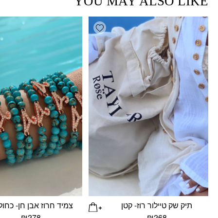
YOU MAY ALSO LIKE
Add wishlist
תיק שק טיילור רוז- קטן
צמיד חרוז אבן חן- כחול
₪
278
₪
268