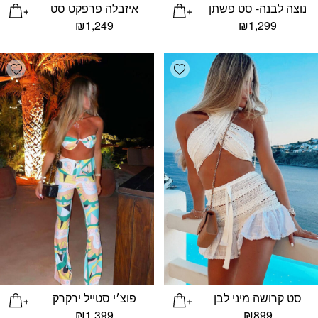
נוצה לבנה- סט פשתן
איזבלה פרפקט סט
₪
1,249
₪
1,299
list
Add wishlist
סט קרושה מיני לבן
פוצ׳י סטייל ירקרק
₪
1,399
₪
899