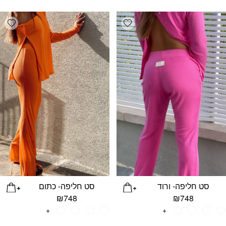
list
Add wishlist
סט חליפה- ורוד
סט חליפה- כתום
₪
748
₪
748
+
+