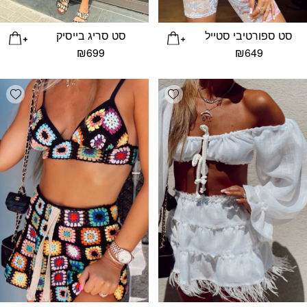
סט ספורטיבי סטייל
סט סריג בייסיק
₪
699
₪
649
list
Add wishlist