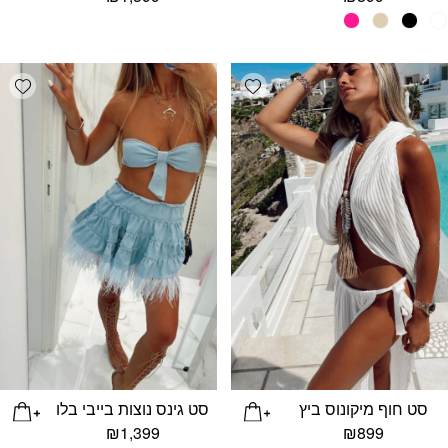
list
Add wishlist
סט חוף מיקונוס ביץ
סט גינס נוצות בייבי בלו
₪
1,399
₪
899