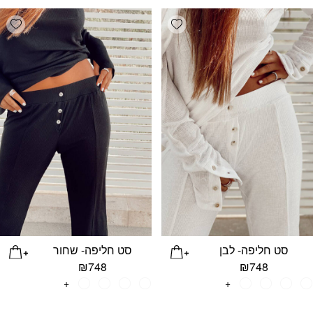
list
Add wishlist
סט חליפה- לבן
סט חליפה- שחור
₪
748
₪
748
+
+