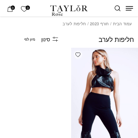
בחזרה למעלה
Skip to Content
הרשימה של
0
0
עמוד הבית
/
חורף 2023
/ חליפות לערב
חליפות לערב
סינון
Add wishlist