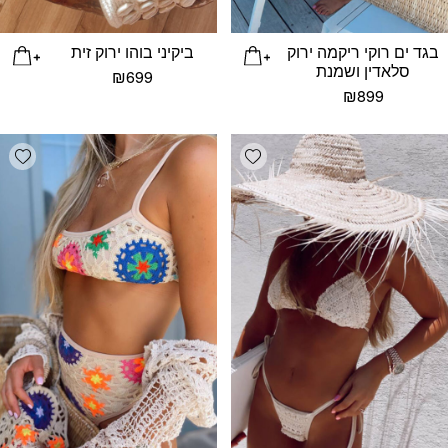
בגד ים רוקי ריקמה ירוק
ביקיני בוהו ירוק זית
סלאדין ושמנת
₪
699
₪
899
list
Add wishlist