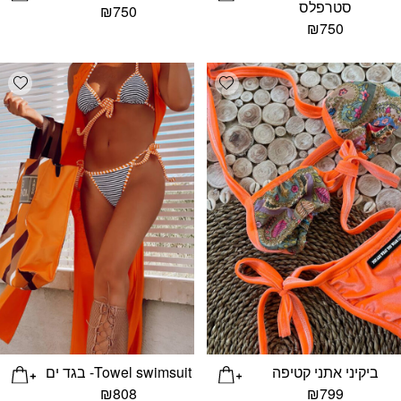
סטרפלס
₪
750
₪
750
list
Add wishlist
ביקיני אתני קטיפה
Towel swimsuit- בגד ים
₪
808
₪
799