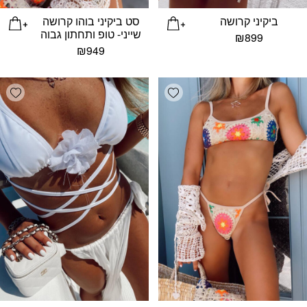
ביקיני קרושה
סט ביקיני בוהו קרושה
שייני- טופ ותחתון גבוה
₪
899
₪
949
list
Add wishlist