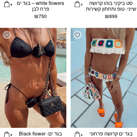
סט ביקיני בוהו קרושה
white flowers – בגד ים
שייני- טופ ותחתון קשירות
פרח לבן
₪
750
₪
899
list
Add wishlist
בגד ים קרושה פרחוני
בגד ים- Black flower