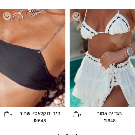
list
Add wishlist
בגד ים אמור
בגד ים קלאסי- שחור
₪
648
₪
648