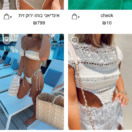
check
אינדיאני בוהו ירוק זית
₪
799
₪
10
list
Add wishlist