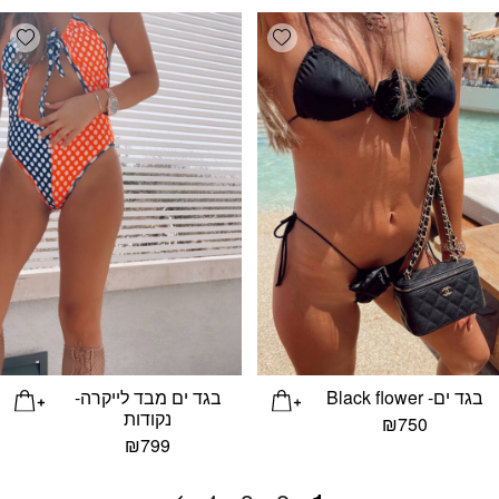
list
Add wishlist
בגד ים- Black flower
בגד ים מבד לייקרה-
נקודות
₪
750
₪
799