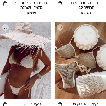
בגד ים גיטרה שלם
בגד ים רוקי ריקמה ירוק
קרושה לבן
סלאדין ושמנת
₪
899
₪
849
list
Add wishlist
ביקיני בוהו ירוק זית
ביקיני קרושה