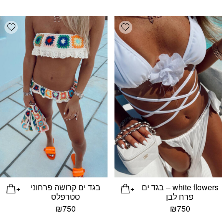
list
Add wishlist
white flowers – בגד ים
בגד ים קרושה פרחוני
פרח לבן
סטרפלס
₪
750
₪
750